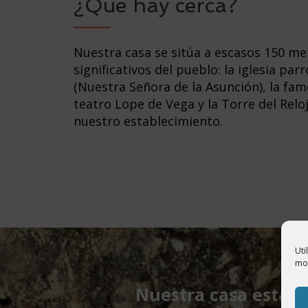
¿Que hay cerca?
Nuestra casa se sitúa a escasos 150 met
significativos del pueblo: la iglesia pa
(Nuestra Señora de la Asunción), la fam
teatro Lope de Vega y la Torre del Rel
Uti
mod
Nuestra casa está a 