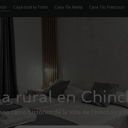
nicio
Casa rural la Torre
Casa Tía María
Casa Tío Francisco
a rural en Chin
leno casco histórico de la Villa de Chinchón y 