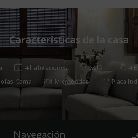
Características de la casa
a
4 habitaciones
Salón
4 
Sofas-Cama
Microondas
Placa In
Navegación
L