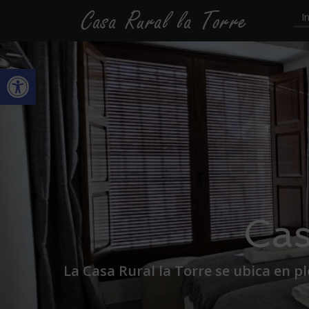
I
Abrir barra de herramientas
Cas
La Casa Rural la Torre se ubica en p