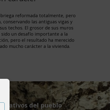
labriega reformada totalmente, pero
, conservando las antiguas vigas y
 sus techos. El grosor de sus muros
n sido un desafío importante a la
ción, pero el resultado ha merecido
dado mucho carácter a la vivienda.
ificativos del pueblo