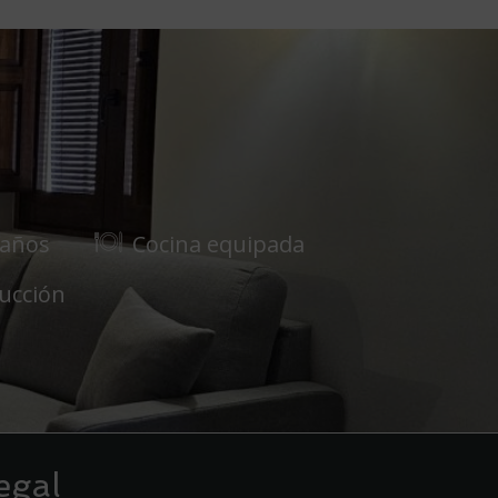
Baños
Cocina equipada
ducción
egal