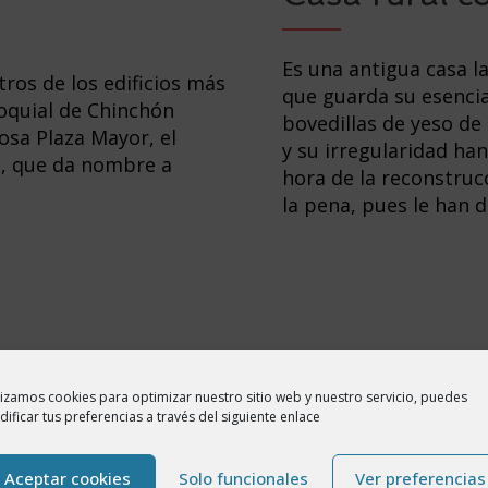
Es una antigua casa 
ros de los edificios más
que guarda su esencia
rroquial de Chinchón
bovedillas de yeso de
osa Plaza Mayor, el
y su irregularidad ha
oj, que da nombre a
hora de la reconstruc
la pena, pues le han 
lizamos cookies para optimizar nuestro sitio web y nuestro servicio, puedes
ificar tus preferencias a través del siguiente enlace
150 metros de los edificios más sign
Aceptar cookies
Solo funcionales
Ver preferencias