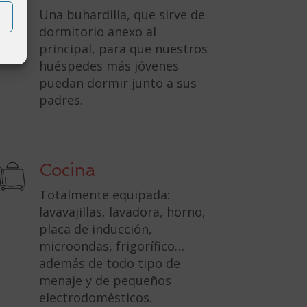
Una buhardilla, que sirve de
dormitorio anexo al
principal, para que nuestros
huéspedes más jóvenes
puedan dormir junto a sus
padres.
Cocina
Totalmente equipada:
lavavajillas, lavadora, horno,
placa de inducción,
microondas, frigorífico…
además de todo tipo de
menaje y de pequeños
electrodomésticos.