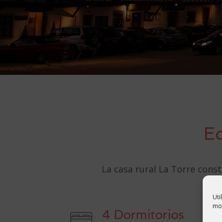
Eq
La casa rural La Torre cons
Uti
mod
4 Dormitorios