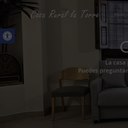
contenido
Inicio
Abrir barra de herramientas
C
La casa
Puedes preguntarn