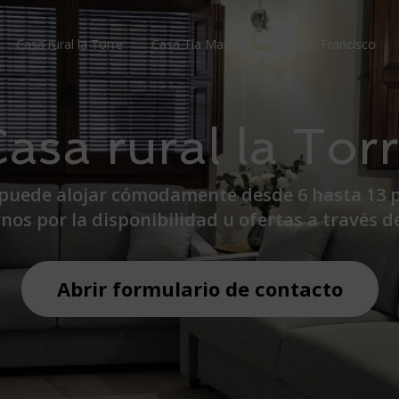
Casa rural la Torre
Casa Tía María
Casa Tío Francisco
asa rural la Tor
 puede alojar cómodamente desde 6 hasta 13 
os por la disponibilidad u ofertas a través de
Abrir formulario de contacto