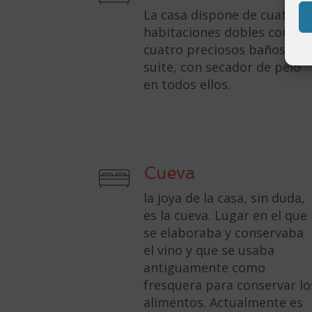
La casa dispone de cuatro
habitaciones dobles con
cuatro preciosos baños en
suite, con secador de pelo
en todos ellos.
Cueva
la joya de la casa, sin duda,
es la cueva. Lugar en el que
se elaboraba y conservaba
el vino y que se usaba
antiguamente como
fresquera para conservar lo
alimentos. Actualmente es