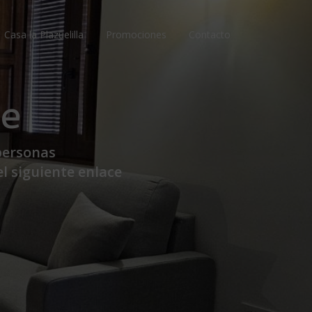
Casa la Plazuelilla
Promociones
Contacto
re
personas
l siguiente enlace