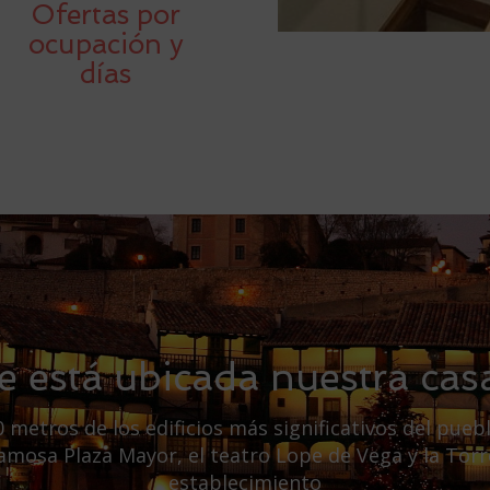
Ofertas por
ocupación y
días
 está ubicada nuestra casa
 metros de los edificios más significativos del puebl
famosa Plaza Mayor, el teatro Lope de Vega y la Tor
establecimiento